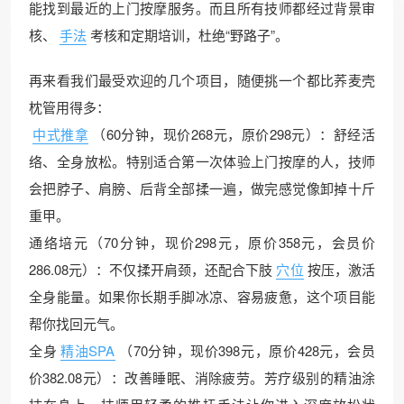
能找到最近的上门按摩服务。而且所有技师都经过背景审
核、
手法
考核和定期培训，杜绝“野路子”。
再来看我们最受欢迎的几个项目，随便挑一个都比荞麦壳
枕管用得多：
中式推拿
（60分钟，现价268元，原价298元）：舒经活
络、全身放松。特别适合第一次体验上门按摩的人，技师
会把脖子、肩膀、后背全部揉一遍，做完感觉像卸掉十斤
重甲。
通络培元（70分钟，现价298元，原价358元，会员价
286.08元）：不仅揉开肩颈，还配合下肢
穴位
按压，激活
全身能量。如果你长期手脚冰凉、容易疲惫，这个项目能
帮你找回元气。
全身
精油SPA
（70分钟，现价398元，原价428元，会员
价382.08元）：改善睡眠、消除疲劳。芳疗级别的精油涂