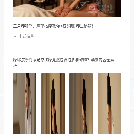
三月养肝季，摩耶按摩教你3招“躺赢”养生秘籍！
中式推拿
摩耶按摩到家足疗按摩竟然包含泡脚和修脚？套餐内容全解
析！