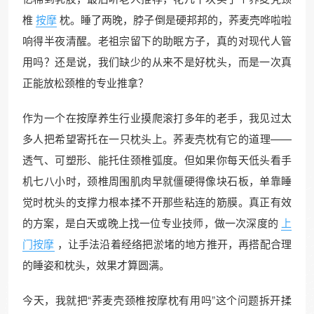
椎
按摩
枕。睡了两晚，脖子倒是硬邦邦的，荞麦壳哗啦啦
响得半夜清醒。老祖宗留下的助眠方子，真的对现代人管
用吗？还是说，我们缺少的从来不是好枕头，而是一次真
正能放松颈椎的专业推拿？
作为一个在按摩养生行业摸爬滚打多年的老手，我见过太
多人把希望寄托在一只枕头上。荞麦壳枕有它的道理——
透气、可塑形、能托住颈椎弧度。但如果你每天低头看手
机七八小时，颈椎周围肌肉早就僵硬得像块石板，单靠睡
觉时枕头的支撑力根本揉不开那些粘连的筋膜。真正有效
的方案，是白天或晚上找一位专业技师，做一次深度的
上
门按摩
，让手法沿着经络把淤堵的地方推开，再搭配合理
的睡姿和枕头，效果才算圆满。
今天，我就把“荞麦壳颈椎按摩枕有用吗”这个问题拆开揉