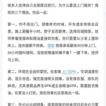
很多人觉得自己去按摩店就行，为什么要选上门服务？我
给你三个理由，你品一品：
第一，你不用出门。颈椎疼的时候，开车或坐地铁去店
里，路上颠簸半小时，脖子反而更疼。选择同城按摩，技
师带着按摩床和精油直接到你家，你只需要从沙发上挪到
床上，连衣服都不用换。
摩耶
按摩承诺最快30分钟上门，
24小时随叫随到，深夜颈椎痛到睡不着？一键下单，技师
马上到。
第二，环境完全由你掌控。在家做
上门SPA
，空调温度你
调，音乐你选，做完直接倒头就睡，没有换衣服、排队的
麻烦。尤其是精品养生SPA或全身精油SPA，需要脱衣推
油，在家没人打扰，放松效果比店里高出一倍。
第三，性价比远超想象。摩耶按摩的抢单项目起步价只要