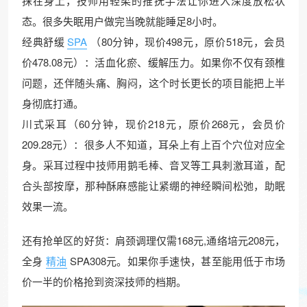
抹在身上，技师用轻柔的推抚手法让你进入深度放松状
态。很多失眠用户做完当晚就能睡足8小时。
经典舒缓
SPA
（80分钟，现价498元，原价518元，会员
价478.08元）：活血化瘀、缓解压力。如果你不仅有颈椎
问题，还伴随头痛、胸闷，这个时长更长的项目能把上半
身彻底打通。
川式采耳（60分钟，现价218元，原价268元，会员价
209.28元）：很多人不知道，耳朵上有上百个穴位对应全
身。采耳过程中技师用鹅毛棒、音叉等工具刺激耳道，配
合头部按摩，那种酥麻感能让紧绷的神经瞬间松弛，助眠
效果一流。
还有抢单区的好货：肩颈调理仅需168元,通络培元208元，
全身
精油
SPA308元。如果你手速快，甚至能用低于市场
价一半的价格抢到资深技师的档期。