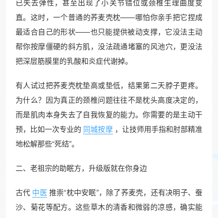
已失去弹性，甚至出现了小关节错位或颈椎生理曲度变
直。这时，一个普通的荞麦壳枕——哪怕你亲手把它捏成
最适合自己的形状——也只能提供被动支撑，它没法主动
帮你按摩僵硬的斜方肌，没法疏通堵塞的风池穴，更没法
把深层筋膜里的乳酸和炎症代谢掉。
有人试过把荞麦壳枕垫高或垫低，结果第二天脖子更疼。
为什么？因为真正的颈椎问题往往不是枕头高度决定的，
而是肌肉本身失去了自我恢复的能力。你需要的是主动干
预，比如一次专业的
同城按摩
，让技师用手指和肘部精准
地松解那些“死结”。
二、老祖宗的助眠方，升级版就在你身边
古代
中医
推崇“枕中安眠”，除了荞麦壳，还有决明子、蚕
沙、菊花等配方。这些草木的清香和微弱的凉感，确实能