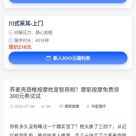
川式采耳-上门
纾解压力、静心助眠
服务时长：60分钟
现价218元
新人3OO元福利券
荞麦壳颈椎按摩枕是智商税？摩耶按摩免费领
300元券试试
2026-07-08
90
摩耶按摩
中医理疗
你有多久没有睡过一个踏实觉了？枕头换了三四个，从记
忆棉到乳胶，最后听老人推荐，花几十块买了个荞麦壳颈