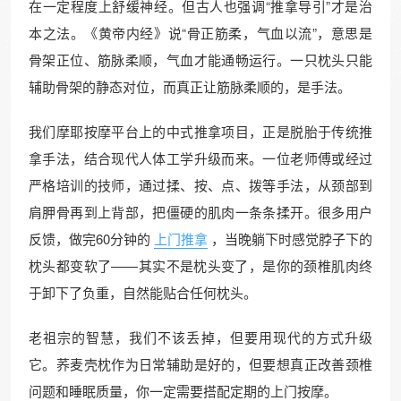
在一定程度上舒缓神经。但古人也强调“推拿导引”才是治
本之法。《黄帝内经》说“骨正筋柔，气血以流”，意思是
骨架正位、筋脉柔顺，气血才能通畅运行。一只枕头只能
辅助骨架的静态对位，而真正让筋脉柔顺的，是手法。
我们摩耶按摩平台上的中式推拿项目，正是脱胎于传统推
拿手法，结合现代人体工学升级而来。一位老师傅或经过
严格培训的技师，通过揉、按、点、拨等手法，从颈部到
肩胛骨再到上背部，把僵硬的肌肉一条条揉开。很多用户
反馈，做完60分钟的
上门推拿
，当晚躺下时感觉脖子下的
枕头都变软了——其实不是枕头变了，是你的颈椎肌肉终
于卸下了负重，自然能贴合任何枕头。
老祖宗的智慧，我们不该丢掉，但要用现代的方式升级
它。荞麦壳枕作为日常辅助是好的，但要想真正改善颈椎
问题和睡眠质量，你一定需要搭配定期的上门按摩。