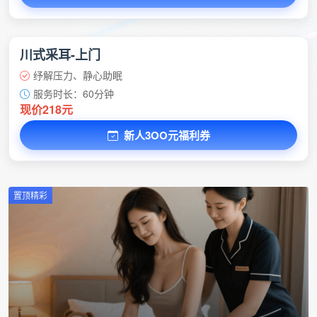
川式采耳-上门
纾解压力、静心助眠
服务时长：60分钟
现价218元
新人3OO元福利券
置顶精彩