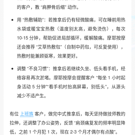
的客户，教 “肩胛骨后缩” 动作。
用 “热敷辅助”：若推拿后仍有轻微酸痛，可在睡前用热
水袋或暖宝宝热敷（温度别太高，避免烫伤），每次
10-15 分钟，帮助促进局部循环，缓解酸痛。摩耶按摩
还会推荐 “艾草热敷包”（自制中药包，可反复使用），
热敷时能兼顾驱寒，效果更好。
调整 “不良习惯”：推拿后若继续久坐、低头看手机，经
络容易再次淤堵。摩耶按摩会提醒客户 “每坐 1 小时起
身活动 5 分钟”“看手机时抬高屏幕，别低头”，从源头
减少不适产生。
有位
上班族
客户，做完中式推拿后，每天坚持做技师教的
拉伸，还调整了办公姿势，反馈 “肩颈痛复发的频率明显降
低，之前 1 个月犯 1 次，现在 2-3 个月才偶尔有点酸”。