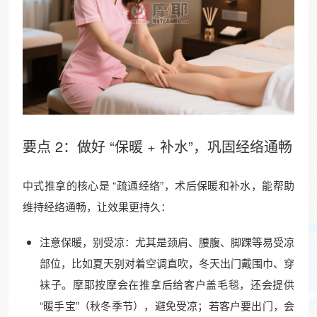
要点 2：做好 “保暖 + 补水”，巩固经络通畅
中式推拿的核心是 “疏通经络”，术后保暖和补水，能帮助
维持经络通畅，让效果更持久：
注意保暖，别受凉：尤其是颈肩、腰腹、脚踝等易受凉
部位，比如夏天别对着空调直吹，冬天出门戴围巾、穿
袜子。摩耶按摩会在推拿后给客户盖毛毯，还会提供
“暖手宝”（秋冬季节），避免受凉；若客户要出门，会