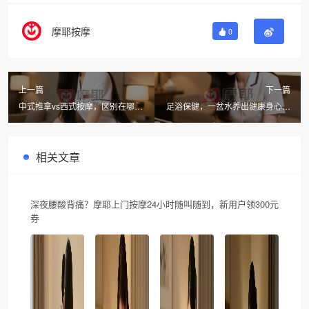
摩耶按摩
0
上一篇
下一篇
中式推拿vs西式按摩，区别在哪？
足浴保健，一盆水养出健康身心，
摩耶按摩帮你选对适合自己的
这3大益处太诱人
相关文章
深夜腰酸背痛？摩耶上门按摩24小时随叫随到，新用户领300元
券