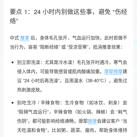
要点 1：24 小时内别做这些事，避免 “伤
经
络
”
中式
推拿
后，身体毛孔张开、气血运行加快，此时若做不
当行为，容易 “阻断经络” 或 “受凉受寒”，抵消推拿效果：
别立即洗澡：尤其是冷水澡！毛孔张开时遇冷，寒气会
侵入体内，可能导致感冒或肌肉酸痛加重。
摩耶按摩
建
议 “24 小时后再洗澡”，且用温水（38-40℃），避免过
热刺激皮肤。
别吃生冷 / 辛辣食物：生冷食物（如冰饮、刺身）会
“阻碍气血运行”，辛辣食物（如火锅、辣椒）会 “耗气
伤阴”，都可能影响经络通畅。摩耶
按摩
会建议客户 “当
天吃温和食物”，比如粥、蔬菜、瘦肉，帮助身体维持