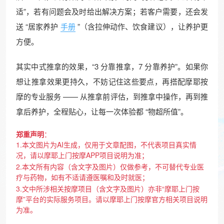
适”，若有问题会及时给出解决方案；若客户需要，还会发
送 “居家养护
手册
”（含拉伸动作、饮食建议），让养护更
方便。
其实中式推拿的效果，“3 分靠推拿，7 分靠养护”。如果你
想让推拿效果更持久，不妨记住这些要点，再搭配摩耶按
摩的专业服务 —— 从推拿前评估，到推拿中操作，再到推
拿后养护，全程贴心，让每一次体验都 “物超所值”。
郑重声明
：
1.本文图片为AI生成，仅用于文章配图，不代表项目真实情
况，请以摩耶上门按摩APP项目说明为准；
2.本文所有内容（含文字及图片）仅做参考，不可替代专业医
疗与药物，如有不适请遵医嘱和及时就医；
3.文中所涉相关按摩项目（含文字及图片）亦非“摩耶上门按
摩”平台的实际服务项目。请以摩耶上门按摩官方相关项目说明
为准。