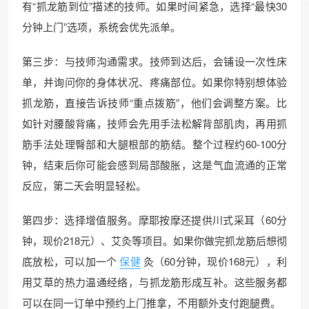
有“抓龙筋到位”描述的技师。如果时间紧急，选择“最快30
分钟上门”选项，系统会优先派单。
第三步：与技师沟通需求。技师到达后，会铺设一次性床
单，并询问你的身体状况、疼痛部位。如果你特别想体验
抓龙筋，直接告诉技师“重点拨筋”，他们会调整方案。比
如针对腰酸背痛，技师会先用手法松解背部肌肉，再用抓
筋手法处理臀部和大腿根部的筋结。整个过程约60-100分
钟，结束后你可能会感到局部酸胀，这是气血流通的正常
反应，第二天会明显轻松。
第四步：选择增值服务。摩耶按摩还提供川式采耳（60分
钟，现价218元）、艾灸等项目。如果你做完抓龙筋后想彻
底放松，可以加一个
保健
灸（60分钟，现价168元），利
用艾草的热力温通经络，与抓龙筋形成互补。这些服务都
可以在同一订单中预约上门推拿，不用额外支付跑腿费。