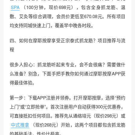
SPA
（100分钟，现价698元），包含全身抓龙筋、温
敷、艾灸等综合调理，会员价更低至670.08元。所有项目
均支持同城快速上门，覆盖早中晚各时段。
四、如何在摩耶按摩享受正宗泰式抓龙筋？项目推荐与流
程
很多人担心：抓龙筋听起来专业，会不会很痛？需要做什
么准备？别急，下面手把手教你如何通过摩耶按摩APP获
得最佳体验。
第一步：下载APP注册并领券。打开摩耶按摩，选择“预约
上门”或“立即抢单”。首次注册用户自动获得300元优惠券，
可直接抵扣任何项目。推荐先从通络培元（现价298元）或
中式推拿
（现价268元）开始，这两个项目都包含抓龙筋
的基础手法，性价比极高。