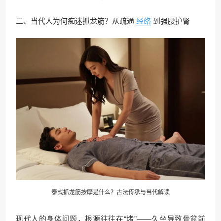
二、当代人为何痴迷抓龙筋？从疏通
经络
到强腰护肾
泰式抓龙筋
按摩
是什么？古法传承与当代解读
现代人的身体问题，根源往往在“堵”——久坐导致骨盆前