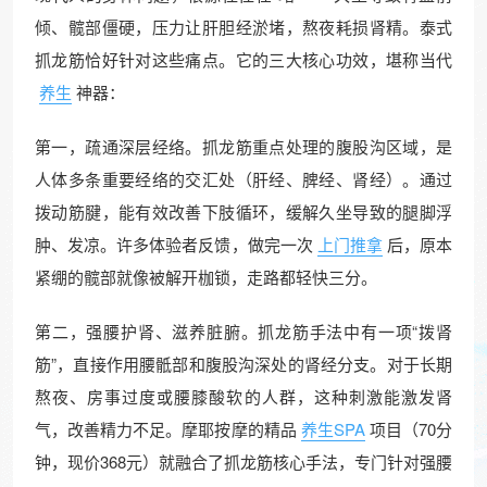
倾、髋部僵硬，压力让肝胆经淤堵，熬夜耗损肾精。泰式
抓龙筋恰好针对这些痛点。它的三大核心功效，堪称当代
养生
神器：
第一，疏通深层经络。抓龙筋重点处理的腹股沟区域，是
人体多条重要经络的交汇处（肝经、脾经、肾经）。通过
拨动筋腱，能有效改善下肢循环，缓解久坐导致的腿脚浮
肿、发凉。许多体验者反馈，做完一次
上门推拿
后，原本
紧绷的髋部就像被解开枷锁，走路都轻快三分。
第二，强腰护肾、滋养脏腑。抓龙筋手法中有一项“拨肾
筋”，直接作用腰骶部和腹股沟深处的肾经分支。对于长期
熬夜、房事过度或腰膝酸软的人群，这种刺激能激发肾
气，改善精力不足。摩耶按摩的精品
养生SPA
项目（70分
钟，现价368元）就融合了抓龙筋核心手法，专门针对强腰