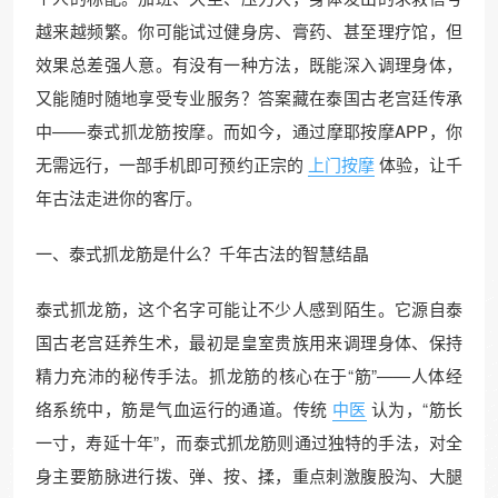
越来越频繁。你可能试过健身房、膏药、甚至理疗馆，但
效果总差强人意。有没有一种方法，既能深入调理身体，
又能随时随地享受专业服务？答案藏在泰国古老宫廷传承
中——泰式抓龙筋按摩。而如今，通过摩耶按摩APP，你
无需远行，一部手机即可预约正宗的
上门按摩
体验，让千
年古法走进你的客厅。
一、泰式抓龙筋是什么？千年古法的智慧结晶
泰式抓龙筋，这个名字可能让不少人感到陌生。它源自泰
国古老宫廷养生术，最初是皇室贵族用来调理身体、保持
精力充沛的秘传手法。抓龙筋的核心在于“筋”——人体经
络系统中，筋是气血运行的通道。传统
中医
认为，“筋长
一寸，寿延十年”，而泰式抓龙筋则通过独特的手法，对全
身主要筋脉进行拨、弹、按、揉，重点刺激腹股沟、大腿