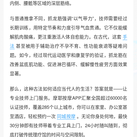
内侧、腰骶等区域的深层筋络。
与普通推拿不同，抓龙筋强调“以气带力”，技师需要经过
长期训练，用特定节奏和力度引导气血贯通。它不仅能缓
解肌肉酸痛，更注重激活人体自愈能力。在古代，这套
手
法
甚至被用于辅助治疗不孕不育、性功能衰退等疑难问
题。如今，经过现代运动医学和康复学的验证，抓龙筋在
改善盆底肌功能、促进淋巴循环、缓解慢性疲劳方面效果
显著。
那么，这种古法如何适应当代人的生活？答案就是——让
专业技师上门服务。摩耶按摩APP汇聚全国超过60000名
认证技师，覆盖285个以上城市，你可以在家里、办公室甚
至酒店，轻松预约一次
同城按摩
。无论你身处何地，最快
30分钟即有技师带着专业工具上门，24小时随叫随到，彻
底打破传统理疗馆的时间与空间限制。