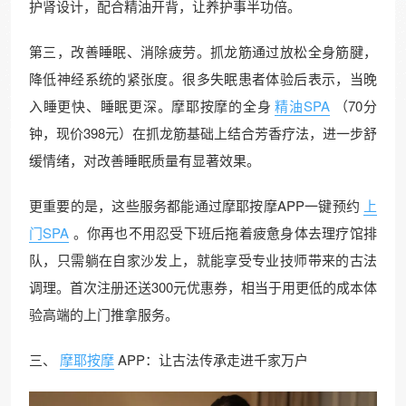
护肾设计，配合精油开背，让养护事半功倍。
第三，改善睡眠、消除疲劳。抓龙筋通过放松全身筋腱，
降低神经系统的紧张度。很多失眠患者体验后表示，当晚
入睡更快、睡眠更深。摩耶按摩的全身
精油SPA
（70分
钟，现价398元）在抓龙筋基础上结合芳香疗法，进一步舒
缓情绪，对改善睡眠质量有显著效果。
更重要的是，这些服务都能通过摩耶按摩APP一键预约
上
门SPA
。你再也不用忍受下班后拖着疲惫身体去理疗馆排
队，只需躺在自家沙发上，就能享受专业技师带来的古法
调理。首次注册还送300元优惠券，相当于用更低的成本体
验高端的上门推拿服务。
三、
摩耶按摩
APP：让古法传承走进千家万户