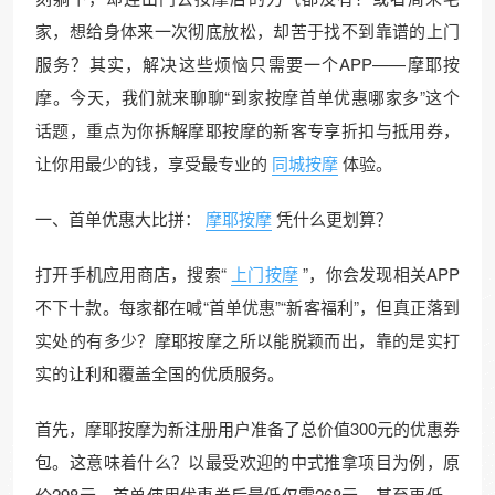
家，想给身体来一次彻底放松，却苦于找不到靠谱的上门
服务？其实，解决这些烦恼只需要一个APP——摩耶按
摩。今天，我们就来聊聊“到家按摩首单优惠哪家多”这个
话题，重点为你拆解摩耶按摩的新客专享折扣与抵用券，
让你用最少的钱，享受最专业的
同城按摩
体验。
一、首单优惠大比拼：
摩耶按摩
凭什么更划算？
打开手机应用商店，搜索“
上门按摩
”，你会发现相关APP
不下十款。每家都在喊“首单优惠”“新客福利”，但真正落到
实处的有多少？摩耶按摩之所以能脱颖而出，靠的是实打
实的让利和覆盖全国的优质服务。
首先，摩耶按摩为新注册用户准备了总价值300元的优惠券
包。这意味着什么？以最受欢迎的中式推拿项目为例，原
价298元，首单使用优惠券后最低仅需268元，甚至更低。