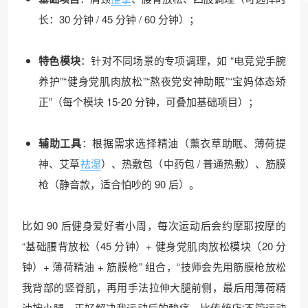
长：30 分钟 / 45 分钟 / 60 分钟）；​
特色模块
：针对不同场景的专项调理，如 “电竞党手腕
养护”“健身党肌肉放松”“熬夜党安神助眠”“宝妈体态矫
正”（每个模块 15-20 分钟，可叠加基础项目）；​
辅助工具
：根据需求选择精油（薰衣草助眠、薄荷提
神、艾草
祛湿
）、热敷包（中药包 / 普通热敷）、筋膜
枪（静音款，适合怕吵的 90 后）。​
比如 90 后健身爱好者小周，每次运动后会约摩耶按摩的
“基础腰背放松（45 分钟）+ 健身党肌肉放松模块（20 分
钟）+ 薄荷精油 + 筋膜枪” 组合，“技师会先用筋膜枪放松
我背部的竖脊肌，再用手法拉伸大腿前侧，最后用薄荷精
油按小腿，正好解决我运动后的酸痛，比传统店‘不管运动