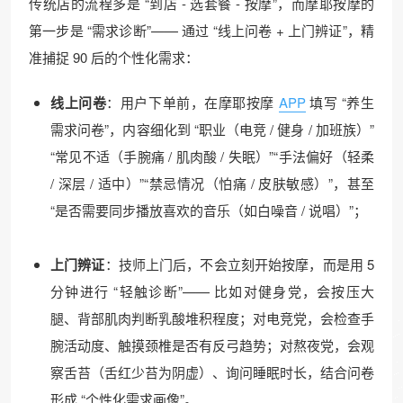
传统店的流程多是 “到店 - 选套餐 - 按摩”，而摩耶按摩的
第一步是 “需求诊断”—— 通过 “线上问卷 + 上门辨证”，精
准捕捉 90 后的个性化需求：​
线上问卷
：用户下单前，在摩耶按摩
APP
填写 “养生
需求问卷”，内容细化到 “职业（电竞 / 健身 / 加班族）”
“常见不适（手腕痛 / 肌肉酸 / 失眠）”“手法偏好（轻柔
/ 深层 / 适中）”“禁忌情况（怕痛 / 皮肤敏感）”，甚至
“是否需要同步播放喜欢的音乐（如白噪音 / 说唱）”；​
上门辨证
：技师上门后，不会立刻开始按摩，而是用 5
分钟进行 “轻触诊断”—— 比如对健身党，会按压大
腿、背部肌肉判断乳酸堆积程度；对电竞党，会检查手
腕活动度、触摸颈椎是否有反弓趋势；对熬夜党，会观
察舌苔（舌红少苔为阴虚）、询问睡眠时长，结合问卷
形成 “个性化需求画像”。​