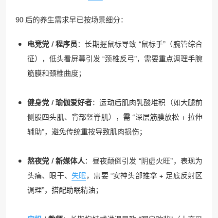
90 后的养生需求早已按场景细分：​
电竞党 / 程序员
：长期握鼠标导致 “鼠标手”（腕管综合
征），低头看屏幕引发 “颈椎反弓”，需要重点调理手腕
筋膜和颈椎曲度；​
健身党 / 瑜伽爱好者
：运动后肌肉乳酸堆积（如大腿前
侧股四头肌、背部竖脊肌），需 “深层筋膜放松 + 拉伸
辅助”，避免传统重按导致肌肉损伤；​
熬夜党 / 新媒体人
：昼夜颠倒引发 “阴虚火旺”，表现为
头痛、眼干、
失眠
，需要 “安神头部推拿 + 足底反射区
调理”，搭配助眠精油；​