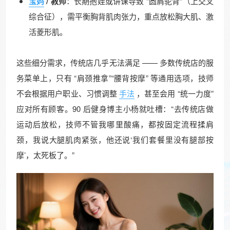
宝妈
/ 教师
：长期抱娃或讲课导致 “圆肩驼背”（上交叉
综合征），需平衡胸背肌肉张力，重点放松胸大肌、激
活菱形肌。​
这些细分需求，传统店几乎无法满足 —— 多数传统店的服
务菜单上，只有 “肩颈推拿”“腰背按摩” 等通用选项，技师
不会根据用户职业、习惯调整
手法
，甚至会用 “统一力度”
应对所有顾客。90 后健身博主小杨就吐槽：“去传统店做
运动后放松，技师不管我哪里酸痛，都按固定流程揉肩
颈，我说大腿肌肉紧张，他还说‘我们套餐里没有腿部按
摩’，太死板了。”​