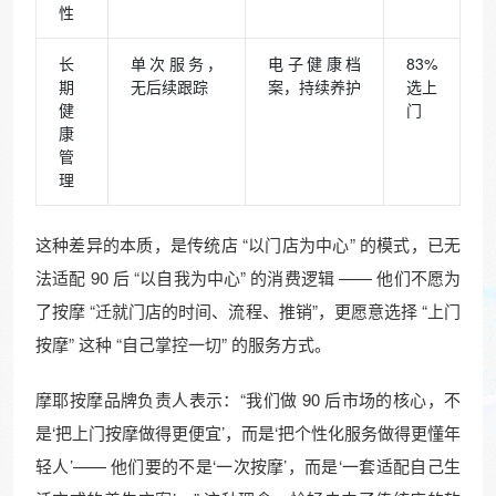
性​
长
单次服务，
电子健康档
83%
期
无后续跟踪​
案，持续养护​
选上
健
门​
康
管
理​
这种差异的本质，是传统店 “以门店为中心” 的模式，已无
法适配 90 后 “以自我为中心” 的消费逻辑 —— 他们不愿为
了按摩 “迁就门店的时间、流程、推销”，更愿意选择 “上门
按摩” 这种 “自己掌控一切” 的服务方式。​
摩耶按摩品牌负责人表示：“我们做 90 后市场的核心，不
是‘把上门按摩做得更便宜’，而是‘把个性化服务做得更懂年
轻人’—— 他们要的不是‘一次按摩’，而是‘一套适配自己生