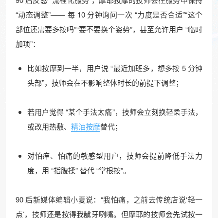
“动态调整”—— 每 10 分钟询问一次 “力度是否合适”“这个
部位还需要多按吗”“要不要换个姿势”，甚至允许用户 “临时
加项”：​
比如按摩到一半，用户说 “最近加班多，想多按 5 分钟
头部”，技师会在不影响整体时长的前提下调整；​
若用户觉得 “某个手法太痛”，技师会立刻换轻柔手法，
或改用热敷、
精油按摩
替代；​
对怕痒、怕痛的敏感型用户，技师会提前降低手法力
度，用 “指腹揉” 替代 “掌根按”。​
90 后新媒体编辑小夏说：“我怕痛，之前去传统店说‘轻一
点’，技师还是按得我龇牙咧嘴。但摩耶的技师会先试按一