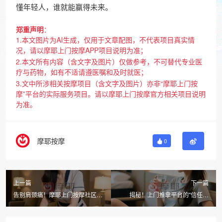
懂年轻人，谁就能赢得未来。
郑重声明
：
1.本文图片为AI生成，仅用于文章配图，不代表项目真实情
况，请以摩耶上门按摩APP项目说明为准；
2.本文所有内容（含文字及图片）仅做参考，不可替代专业医
疗与药物，如有不适请遵医嘱和及时就医；
3.文中所涉相关按摩项目（含文字及图片）亦非“摩耶上门按
摩”平台的实际服务项目。请以摩耶上门按摩官方相关项目说明
为准。
摩耶按摩
0
上一篇
下一篇
告别肩颈痛！摩耶上门按摩社区化
揭秘！上门推拿平台的"信任密
实测：15 分钟响应 + 持证技师，
码"：征信体系+持证技师+全程监
在家搞定肩颈养护
控