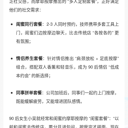
乏社交感，而摩耶按摩推出的 “多人定制套餐”，正好满足
他们的社交需求：​
闺蜜同行套餐
：2-3 人同时预约，技师携带多套工具上
门，闺蜜们边按摩边聊天，比去传统店 “各按各的” 更
有氛围；​
情侣养生套餐
：针对情侣推出 “肩颈放松 + 足底按摩”
组合，搭配双人香薰和轻音乐，成为 90 后情侣 “低成
本约会” 的新选择；​
同事拼单套餐
：公司加班后，同事们一起约上门按摩，
既能缓解疲劳，又能增进团队感情。​
90 后女生小吴就经常和闺蜜约摩耶按摩的 “闺蜜套餐”：“以
前和闺蜜去传统店，要分开进包间，按摩完才碰面。现在