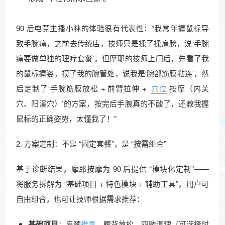
90 后电竞主播小林的体验很有代表性：“我常年握鼠标导
致手腕痛，之前去传统店，技师只是揉了揉肩膀，说‘手腕
痛要做单独的理疗套餐’。但摩耶的技师上门后，先看了我
的鼠标握姿，摸了我的腕管处，说我是‘腕部筋膜粘连’，然
后定制了‘手腕筋膜放松 + 前臂拉伸 +
穴位
按摩（内关
穴、阳溪穴）’的方案，按完后手腕真的不酸了，还教我握
鼠标的正确姿势，太懂我了！”​
2. 方案定制：不是 “固定套餐”，是 “按需组合”​
基于诊断结果，摩耶按摩为 90 后提供 “模块化定制”——
将服务拆解为 “基础项目 + 特色模块 + 辅助工具”，用户可
自由组合，也可让技师根据需求推荐：​
基础项目
：肩颈
推拿
、腰背放松、四肢调理（可选择时