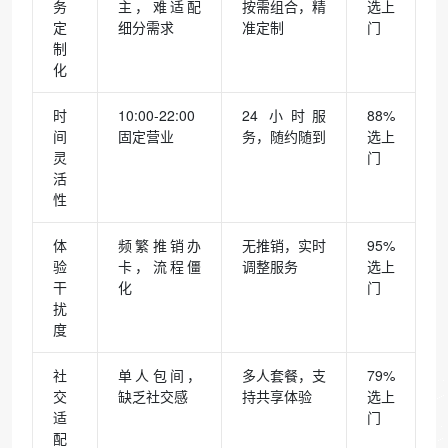
务
主，难适配
按需组合，精
选上
定
细分需求​
准定制​
门​
制
化​
时
10:00-22:00
24 小时服
88%
间
固定营业​
务，随约随到​
选上
灵
门​
活
性​
体
频繁推销办
无推销，实时
95%
验
卡，流程僵
调整服务​
选上
干
化​
门​
扰
度​
社
单人包间，
多人套餐，支
79%
交
缺乏社交感​
持共享体验​
选上
适
门​
配