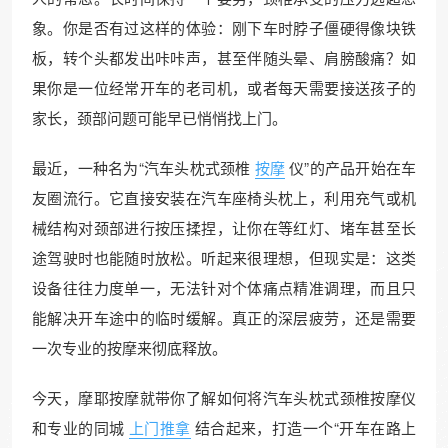
象。你是否有过这样的体验：刚下车时脖子僵硬得像块铁
板，转个头都发出咔咔声，甚至伴随头晕、肩膀酸痛？如
果你是一位经常开车的老司机，或者每天需要接送孩子的
家长，颈部问题可能早已悄悄找上门。
最近，一种名为“汽车头枕式颈椎
按摩
仪”的产品开始在车
友圈流行。它直接安装在汽车座椅头枕上，利用充气或机
械结构对颈部进行按压揉捏，让你在等红灯、堵车甚至长
途驾驶时也能随时放松。听起来很理想，但现实是：这类
设备往往力度单一，无法针对个体痛点精准调理，而且只
能解决开车途中的临时缓解。真正的深层疲劳，还是需要
一次专业的按摩来彻底释放。
今天，摩耶按摩就带你了解如何将汽车头枕式颈椎按摩仪
和专业的同城
上门推拿
结合起来，打造一个“开车在路上