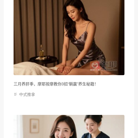
三月养肝季，摩耶按摩教你3招“躺赢”养生秘籍！
中式推拿