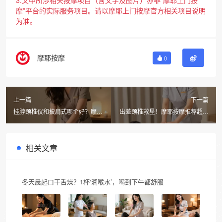
3.文中所涉相关按摩项目（含文字及图片）亦非“摩耶上门按
摩”平台的实际服务项目。请以摩耶上门按摩官方相关项目说明
为准。
摩耶按摩
0
上一篇
下一篇
挂脖颈椎仪和披肩式哪个好？摩耶
出差颈椎救星！摩耶按摩推荐超轻
同城按摩上门推拿场景对比实测
无感便携按摩器，24小时随叫随到
相关文章
冬天晨起口干舌燥？1杯‘润喉水’，喝到下午都舒服