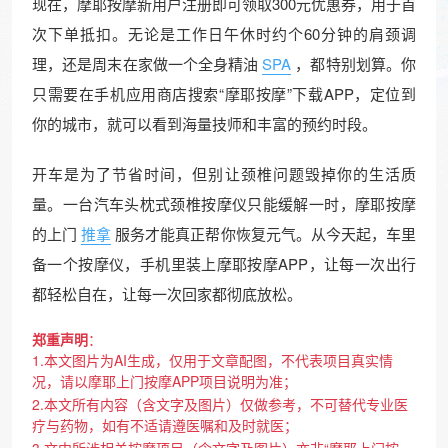
现在，摩耶按摩新用户注册即可领取300元优惠券，用于首
次下单抵扣。无论是工作日午休时约个60分钟的肩颈调
理，还是周末在家做一个全身精油
SPA
，都特别划算。你
只需要在手机应用商店搜索“摩耶按摩”下载APP，定位到
你的城市，就可以看到海量技师和丰富的预约时段。
开车是为了节省时间，但别让颈椎问题毁掉你的生活质
量。一台汽车头枕式颈椎按摩仪只能缓解一时，摩耶按摩
的上门
推拿
服务才能真正帮你恢复元气。从今天起，车里
备一个按摩仪，手机里装上摩耶按摩APP，让每一次出行
都轻松自在，让每一次回家都彻底放松。
郑重声明
：
1.本文图片为AI生成，仅用于文章配图，不代表项目真实情
况，请以摩耶上门按摩APP项目说明为准；
2.本文所有内容（含文字及图片）仅做参考，不可替代专业医
疗与药物，如有不适请遵医嘱和及时就医；