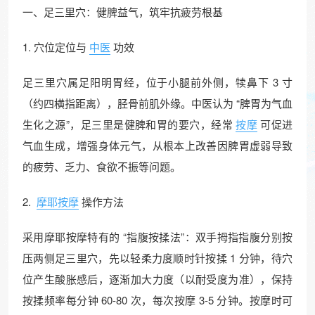
一、足三里穴：健脾益气，筑牢抗疲劳根基​
1. 穴位定位与
中医
功效​
足三里穴属足阳明胃经，位于小腿前外侧，犊鼻下 3 寸
（约四横指距离），胫骨前肌外缘。中医认为 “脾胃为气血
生化之源”，足三里是健脾和胃的要穴，经常
按摩
可促进
气血生成，增强身体元气，从根本上改善因脾胃虚弱导致
的疲劳、乏力、食欲不振等问题。​
2.
摩耶按摩
操作方法​
采用摩耶按摩特有的 “指腹按揉法”：双手拇指指腹分别按
压两侧足三里穴，先以轻柔力度顺时针按揉 1 分钟，待穴
位产生酸胀感后，逐渐加大力度（以耐受度为准），保持
按揉频率每分钟 60-80 次，每次按摩 3-5 分钟。按摩时可