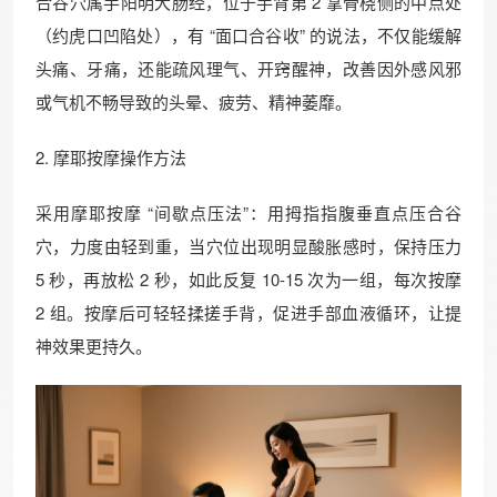
合谷穴属手阳明大肠经，位于手背第 2 掌骨桡侧的中点处
（约虎口凹陷处），有 “面口合谷收” 的说法，不仅能缓解
头痛、牙痛，还能疏风理气、开窍醒神，改善因外感风邪
或气机不畅导致的头晕、疲劳、精神萎靡。​
2. 摩耶按摩操作方法​
采用摩耶按摩 “间歇点压法”：用拇指指腹垂直点压合谷
穴，力度由轻到重，当穴位出现明显酸胀感时，保持压力
5 秒，再放松 2 秒，如此反复 10-15 次为一组，每次按摩
2 组。按摩后可轻轻揉搓手背，促进手部血液循环，让提
神效果更持久。​