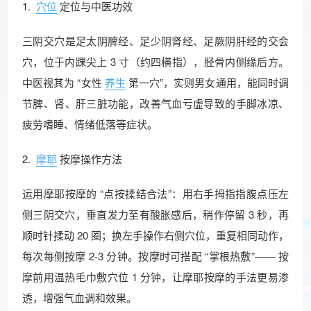
1.
穴位
定位与中医功效​
三阴交穴是足太阴脾经、足少阴肾经、足厥阴肝经的交会
穴，位于内踝尖上 3 寸（约四横指），胫骨内侧缘后方。
中医视其为 “女性
养生
第一穴”，实则男女通用，能同时调
节脾、肾、肝三脏功能，改善气血亏虚导致的手脚冰凉、
疲劳嗜睡、情绪低落等症状。​
2.
摩耶
按摩操作方法​
运用摩耶按摩的 “点按揉结合法”：用右手拇指指腹点压左
侧三阴交穴，垂直发力至有酸胀感后，稍作停留 3 秒，再
顺时针揉动 20 圈；换左手操作右侧穴位，重复相同动作，
每次每侧按摩 2-3 分钟。按摩时可搭配 “掌根热敷”—— 按
摩前用温热毛巾敷穴位 1 分钟，让摩耶按摩的手法更易渗
透，增强气血调和效果。​