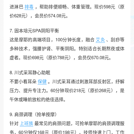
进淋巴
排毒
，帮助排便顺畅、体重管理。现价598元（原
价628元），会员价574.08元。
7. 固本培元SPA阴阳平衡
这是摩耶的高端项目，100分钟长度，融合
艾灸
、刮痧等
多种技术，强腰护肾、平衡阴阳。特别适合长期熬夜或体
虚者。现价698元（原价788元），会员仅670.08元。
8. 川式采耳静心助眠
不要小看耳朵
保健
。川式采耳通过刺激耳部反射区，纾解
压力、提升专注力。60分钟现价218元（原价268元），是
午休或睡前放松的绝佳选择。
9. 肩颈调理（抢单按摩）
针对
上班族
最常见的肩颈问题，可抢单摩耶的肩颈调理服
务，60分钟仅168元（原价198元）。技师快速上门，工作