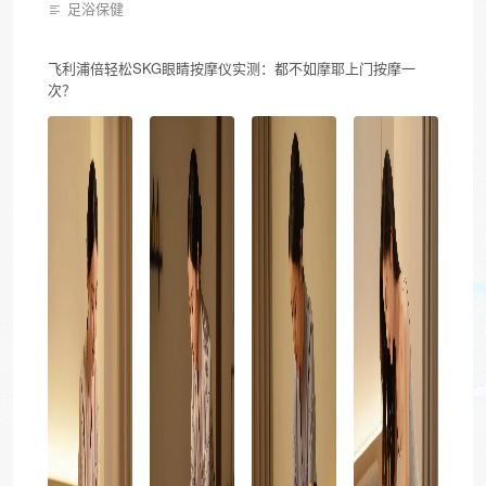
足浴保健
飞利浦倍轻松SKG眼睛按摩仪实测：都不如摩耶上门按摩一
次？