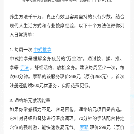
养生
按摩
对身体的长期影响有哪些？最好的十个养生方法
养生方法千千万，真正有效且容易坚持的只有少数。结合
现代人生活方式和专业按摩经验，以下十个方法值得你列
入日常清单：
1. 每周一次
中式推拿
中式推拿是缓解全身疲劳的“万金油”。通过按、揉、推、
拿等
手法
，舒经活络、放松全身。建议每周至少一次，每
次60分钟。摩耶的该服务现价268元（原价298元），首次
注册还能领300元优惠券，实际花费更低。
2. 通络培元激活能量
如果你常感精力不足、容易困倦，通络培元项目是首选。
它针对肾经和督脉进行深度调理，70分钟的手法配合特定
穴位的强刺激，能快速恢复元气。
摩耶
现价298元（原价