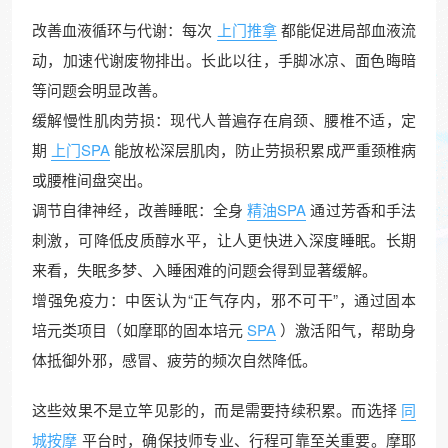
改善血液循环与代谢：每次
上门推拿
都能促进局部血液流
动，加速代谢废物排出。长此以往，手脚冰凉、面色晦暗
等问题会明显改善。
缓解慢性肌肉劳损：现代人普遍存在肩颈、腰椎不适，定
期
上门SPA
能放松深层肌肉，防止劳损积累成严重颈椎病
或腰椎间盘突出。
调节自律神经，改善睡眠：全身
精油SPA
通过芳香和手法
刺激，可降低皮质醇水平，让人更快进入深度睡眠。长期
来看，失眠多梦、入睡困难的问题会得到显著缓解。
增强免疫力：中医认为“正气存内，邪不可干”，通过固本
培元类项目（如摩耶的固本培元
SPA
）激活阳气，帮助身
体抵御外邪，感冒、疲劳的频次自然降低。
这些效果不是立竿见影的，而是需要持续积累。而选择
同
城按摩
平台时，确保技师专业、行程可靠至关重要。摩耶