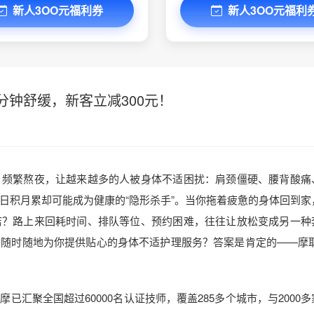
新人3OO元福利券
新人3OO元福利
分钟舒缓，新客立减300元！
、频繁熬夜，让越来越多的人被身体不适困扰：肩颈僵硬、腰背酸痛
日积月累却可能成为健康的“隐形杀手”。当你拖着疲惫的身体回到家
店？路上来回耗时间、排队等位、预约困难，往往让放松变成另一种
，随时随地为你提供贴心的身体不适护理服务？答案是肯定的——摩
汇聚全国超过60000名认证技师，覆盖285多个城市，与2000