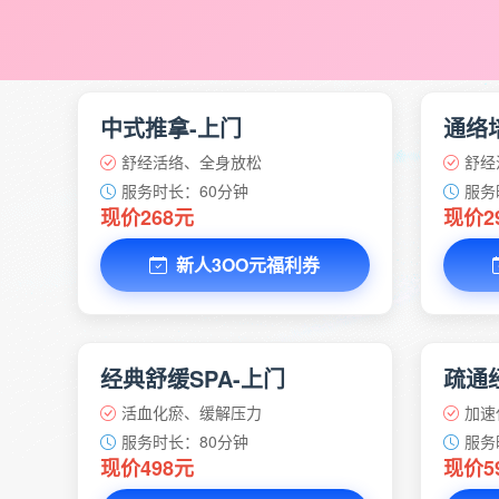
中式推拿-上门
通络
舒经活络、全身放松
舒经
服务时长：60分钟
服务
现价268元
现价2
新人3OO元福利券
经典舒缓SPA-上门
疏通经
活血化瘀、缓解压力
加速
服务时长：80分钟
服务
现价498元
现价5