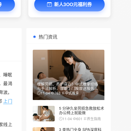
券
新人3OO元福利券
热门资讯
、睡眠
，最渴
缓解劳损、养护身心！中式推拿经络
与手法解析，摩耶上门按摩送服务到
奔波。
家
11-04
763
中式推拿
耶
上门
5 分钟久坐劳损急救放松术
办公椅上就能做
11-04
601
养生指南
多家线上
3 类热门全身 SPA深度科