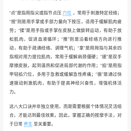
“点”是指用指尖或指节点压
穴位
，常用于刺激特定经络；
“按”则是用手掌或手部力量向下按压，适用于缓解肌肉疲
劳；“揉”是用手指或手掌在皮肤上做旋转运动，有助于放
松肌肉、促进血液循环；“推”则是沿着经络方向进行推
动，有助于疏通经络、调理气机；“拿”是用拇指与其余四
指相对用力提拉肌肉，常用于缓解肩颈僵硬；“搓”是双手
摩擦皮肤，起到温热和促进局部代谢的作用；“掐”是用指
甲轻掐穴位，多用于急救或缓解急性疼痛；“振”是通过快
速振动刺激肌肉，有助于提高神经兴奋性，增强机体活
力。
这八大口诀并非独立使用，而是需要根据个体情况灵活组
合，才能达到最佳效果。因此，掌握正确的按摩手法，对
于日常
养生
至关重要。