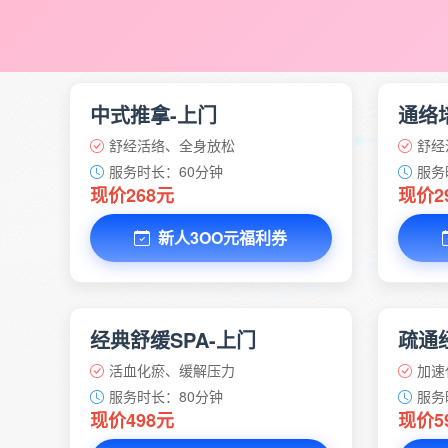
中式推拿-上门
通络
舒经活络、全身放松
舒经
服务时长：60分钟
服务
现价268元
现价2
新人3OO元福利券
经典舒缓SPA-上门
疏通经
活血化瘀、缓解压力
加速
服务时长：80分钟
服务
现价498元
现价5