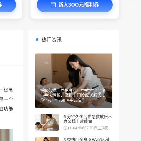
券
新人3OO元福利券
热门资讯
一概念
缓解劳损、养护身心！中式推拿经络
与手法解析，摩耶上门按摩送服务到
是一个
家
11-04
768
中式推拿
脏功能
5 分钟久坐劳损急救放松术
办公椅上就能做
11-04
607
养生指南
3 类热门全身 SPA深度科