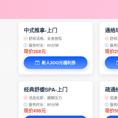
中式推拿-上门
通络
舒经活络、全身放松
舒经
服务时长：60分钟
服务
现价268元
现价2
新人3OO元福利券
经典舒缓SPA-上门
疏通经
活血化瘀、缓解压力
加速
服务时长：80分钟
服务
现价498元
现价5