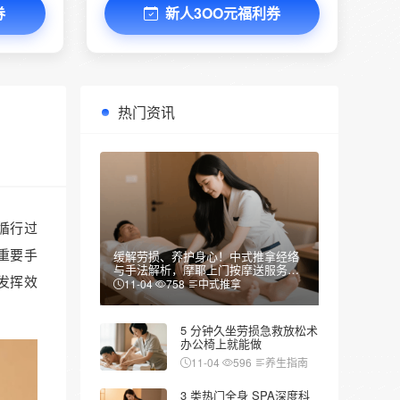
券
新人3OO元福利券
热门资讯
循行过
重要手
缓解劳损、养护身心！中式推拿经络
与手法解析，摩耶上门按摩送服务到
发挥效
家
11-04
758
中式推拿
5 分钟久坐劳损急救放松术
办公椅上就能做
11-04
596
养生指南
3 类热门全身 SPA深度科