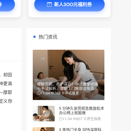
券
新人3OO元福利券
热门资讯
，却因
种更高
缓解劳损、养护身心！中式推拿经络
与手法解析，摩耶上门按摩送服务到
—摩耶
家
11-04
769
中式推拿
新定义你
5 分钟久坐劳损急救放松术
办公椅上就能做
11-04
607
养生指南
3 类热门全身 SPA深度科