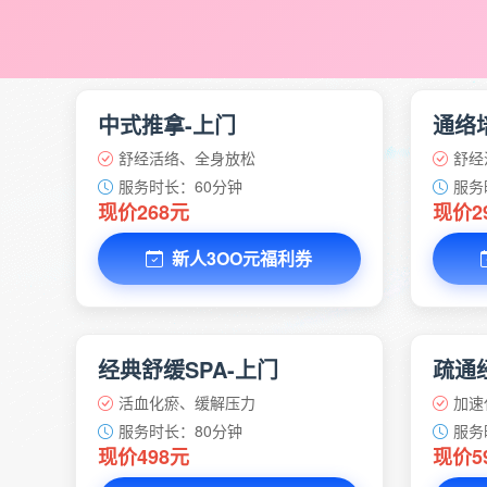
中式推拿-上门
通络
舒经活络、全身放松
舒经
服务时长：60分钟
服务
现价268元
现价2
新人3OO元福利券
经典舒缓SPA-上门
疏通经
活血化瘀、缓解压力
加速
服务时长：80分钟
服务
现价498元
现价5