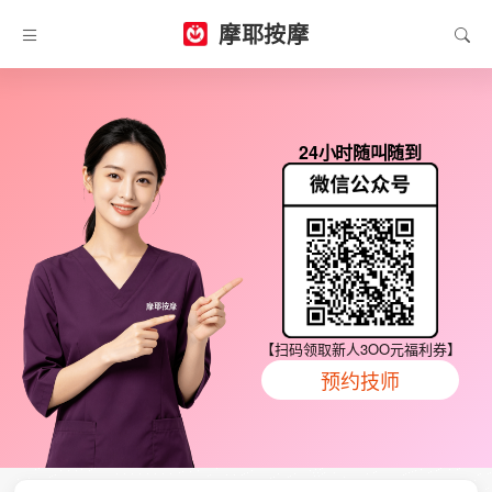
摩耶按摩
24小时随叫随到
【扫码领取新人3OO元福利券】
预约技师