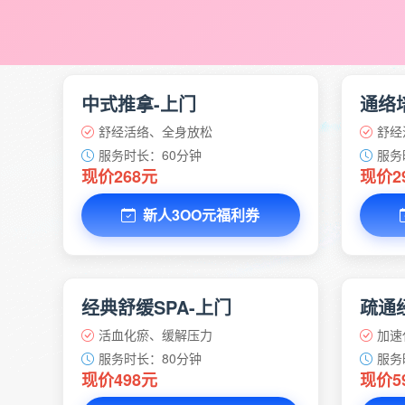
中式推拿-上门
通络
舒经活络、全身放松
舒经
服务时长：60分钟
服务
现价268元
现价2
新人3OO元福利券
经典舒缓SPA-上门
疏通经
活血化瘀、缓解压力
加速
服务时长：80分钟
服务
现价498元
现价5