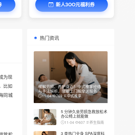
券
新人3OO元福利券
热门资讯
成为现
，比如
缓解劳损、养护身心！中式推拿经络
与手法解析，摩耶上门按摩送服务到
海同城
家
11-04
769
中式推拿
5 分钟久坐劳损急救放松术
办公椅上就能做
11-04
607
养生指南
3 类热门全身 SPA深度科
效放松