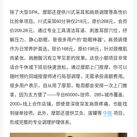
除了大型SPA，摩耶还提供川式采耳和肩颈调理等高性价
比抢单项目。川式采耳60分钟仅218元，原价268元，会员
价209.28元，通过专业工具清洁耳道、刺激耳部穴位，纾
解压力、静心助眠，是很多用户的“助眠神器”。肩颈调理
作为日常养护首选，现价168元，原价198元，针对颈椎肌
肉紧张、肩膀酸沉有立竿见影的效果。这些小额项目非常
适合午休或下班后快速放松。通过摩耶上门按摩，你可以
随时预约同城按摩师进行局部调理，无需承担高额费用。
很多用户表示，自从用了摩耶，每周都会安排一次上门推
拿，因为太方便了——平台60000+技师、285+城市覆盖、
2000+线上合作店铺，即使是深夜突发肩颈疼痛，也能找
到接单技师。此外，摩耶还提供艾灸、拔罐等
中医
项目，
形成完整的专业调理护理体系。