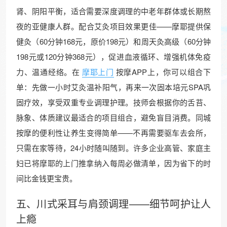
肾、阴阳平衡，适合需要深度调理的中老年群体或长期熬
夜的亚健康人群。配合艾灸项目效果更佳——摩耶提供保
健灸（60分钟168元，原价198元）和周天灸高级（60分钟
198元或120分钟368元），促进血液循环、增强机体免疫
力、温通经络。在
摩耶上门
按摩APP上，你可以组合下
单：先做一小时艾灸温补阳气，再来一次固本培元SPA巩
固疗效，享受双重专业调理护理。技师会根据你的舌苔、
脉象、体质建议最适合的项目组合，避免盲目消费。同城
按摩的便利性让养生变得简单——不再需要驱车去会所，
只需在家等待，24小时随叫随到。许多企业高管、家庭主
妇已将摩耶的上门推拿纳入每周必做清单，因为省下的时
间比金钱更宝贵。
五、川式采耳与肩颈调理——细节呵护让人
上瘾