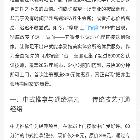
更是挥之不去的烦恼。你或许渴望一场专业的按摩调理，
却苦于没有时间奔赴高端SPA养生会所；或者担心价格高
昂，迟迟不敢尝试。如今，“摩耶
上门按摩
”APP的出现，
彻底改变了这一局面——它将专业调理护理直接送到你
家，让你足不出户就能享受媲美实体会所的优质服务。作
为全国领先的同城按摩平台，摩耶汇集了超过60000名认
证技师，覆盖285+座城市，24小时随叫随到，最快30分钟
即可上门。首次注册即送300元优惠券，真正实现“把养生
会所搬回家”的愿景。
一、
中式推拿
与通络培元——传统技艺打通
经络
中式推拿作为经典项目，在摩耶上门按摩中广受好评。60
分钟的中式推拿服务，现价仅268元，原价298元，通过专