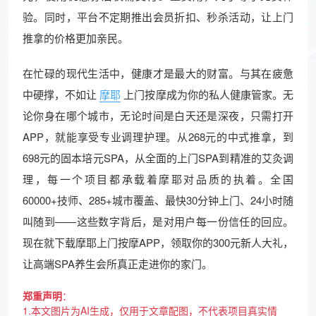
验。同时，平台不定期推出会员折扣、秒杀活动，让上门
推拿的价格更加亲民。
在忙碌的现代生活中，健康才是最大的财富。与其在疲惫
中硬撑，不如让
摩耶
上门按摩成为你的私人健康管家。无
论你身在哪个城市，无论时间是白天还是深夜，只需打开
APP，就能享受专业调理护理。从268元的中式推拿，到
698元的固本培元SPA，从全面的上门SPA到精准的艾灸调
理，每一个项目都承载着摩耶对品质的执着。全国
60000+技师、285+城市覆盖、最快30分钟上门、24小时随
叫随到——这些数字背后，是对用户每一份信任的回应。
现在就下载摩耶上门按摩APP，领取你的300元新人大礼，
让高端SPA养生会所真正走进你的家门。
郑重声明
：
1.本文图片为AI生成，仅用于文章配图，不代表项目真实情