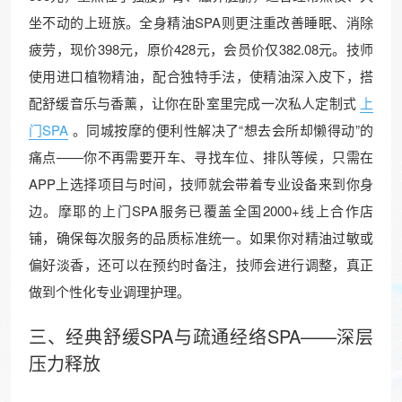
坐不动的上班族。全身精油SPA则更注重改善睡眠、消除
疲劳，现价398元，原价428元，会员价仅382.08元。技师
使用进口植物精油，配合独特手法，使精油深入皮下，搭
配舒缓音乐与香薰，让你在卧室里完成一次私人定制式
上
门SPA
。同城按摩的便利性解决了“想去会所却懒得动”的
痛点——你不再需要开车、寻找车位、排队等候，只需在
APP上选择项目与时间，技师就会带着专业设备来到你身
边。摩耶的上门SPA服务已覆盖全国2000+线上合作店
铺，确保每次服务的品质标准统一。如果你对精油过敏或
偏好淡香，还可以在预约时备注，技师会进行调整，真正
做到个性化专业调理护理。
三、经典舒缓SPA与疏通
经络
SPA——深层
压力释放