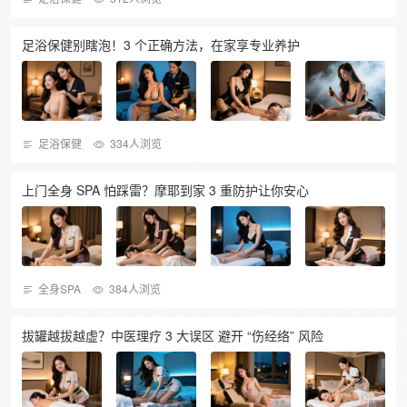
足浴保健别瞎泡！3 个正确方法，在家享专业养护
足浴保健
334人浏览
上门全身 SPA 怕踩雷？摩耶到家 3 重防护让你安心
全身SPA
384人浏览
拔罐越拔越虚？中医理疗 3 大误区 避开 “伤经络” 风险